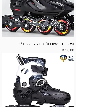
השכרה חודשית רולבליידס לחוג k8 red
מחיר