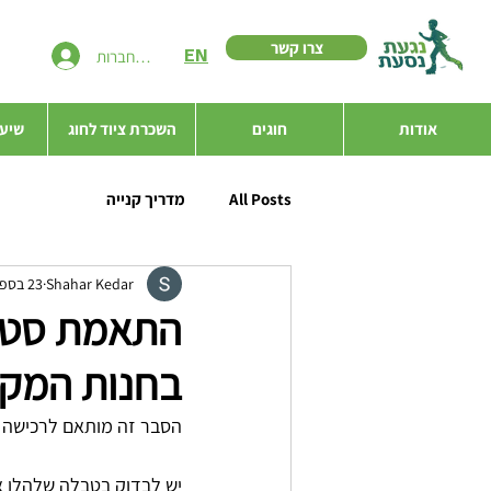
צרו קשר
EN
להתחברות
אודות
חוגים
השכרת ציוד לחוג
שיעו
All Posts
מדריך קנייה
Shahar Kedar
23 בספט׳ 2020
התאמת סט מ
בחנות המקו
הסבר זה מותאם לרכישה מקוונת של 
יש לבדוק בטבלה שלהלן א