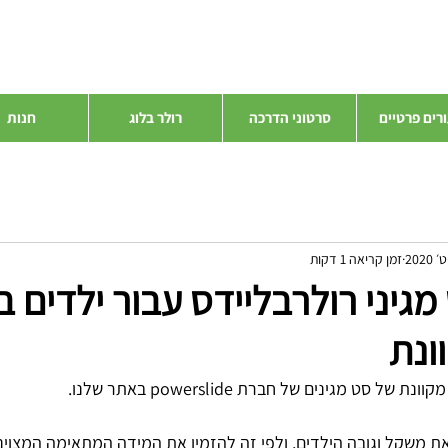
רים פרטיים
סרטוני הדרכה
רולר בלוג
חנות
זמן קריאה 1 דקות
גיני רולרבליידס עבור ילדים 
ונת
סט מגינים של חברת powerslide באתר שלנו.
ת משקל וגובה הילדים, ולפי זה להזמין את המידה המתאימה המצוינ