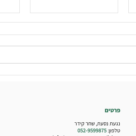
כיצד לבצע מדידה עבור רכישת
מדריך 
רולרבליידס מקוונת
מתחילי
פרטים
נגעת נסעת, שחר קידר
טלפון:
052-9599875