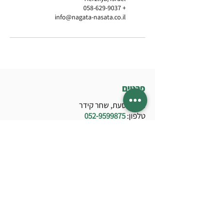
+ 058-629-9037
info@nagata-nasata.co.il
פרטים
נגעת נסעת, שחר קידר
טלפון:
052-9599875
מייל:
info@nagata-nasata.co.il
נגישות
מדיניות פרטיות
מדיניות רכישה