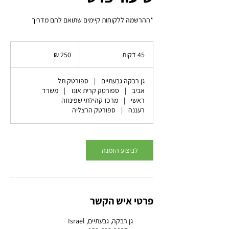
*ההרשמה ללקוחות קיימים שתואם להם מדריך
250
שקלים
45 דקות
4
חדשים
5
ד
גן רבקה גבעתיים
|
ספורטק תל
ק
אביב
|
ספורטק קרית אונו
|
משרד
ו
ראשי
|
מרכז קהילתי שפינוזה
ת
רעננה
|
ספורטק הרצליה
לביצוע הזמנה
פרטי איש הקשר
גן רבקה, גבעתיים, Israel